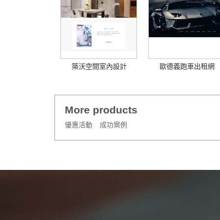
築沃空間室內設計
歐德義跑車出租網
有...
頁...
More products
優惠活動
成功案例