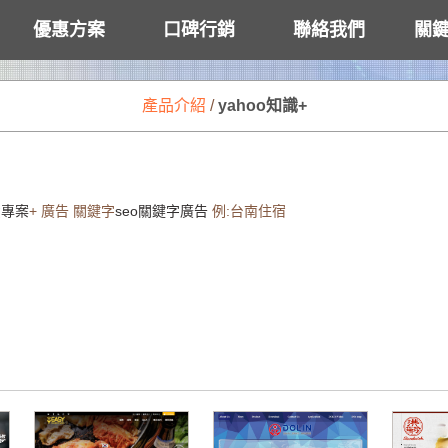
優惠方案
口碑行銷
聯絡我們
關
產品介紹
/
yahoo知識+
費專案
+ 廣告 關鍵字
seo關鍵字廣告
例:台南住宿