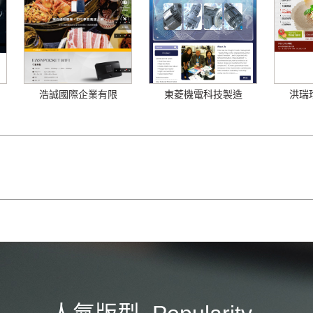
浩誠國際企業有限
東菱機電科技製造
洪瑞
公...
有...