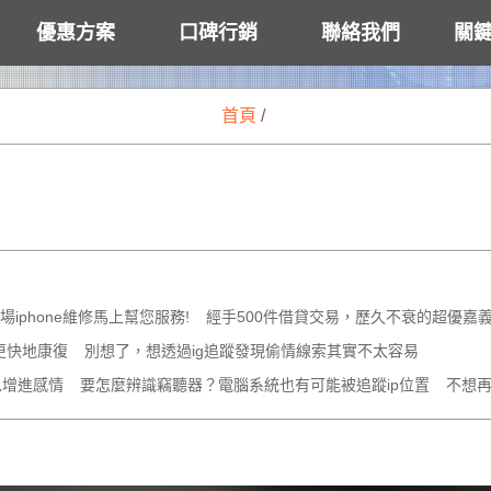
優惠方案
口碑行銷
聯絡我們
關
首頁
/
iphone維修馬上幫您服務!
經手500件借貸交易，歷久不衰的超優嘉
更快地康復
別想了，想透過ig追蹤發現偷情線索其實不太容易
以增進感情
要怎麼辨識竊聽器？電腦系統也有可能被追蹤ip位置
不想再